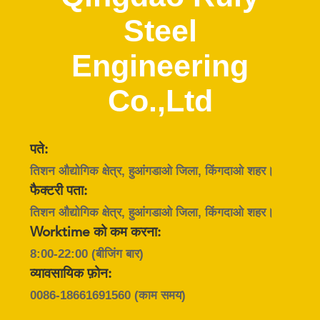
में
Steel
कारखाना
Engineering
भ्रमण
Co.,Ltd
गुणवत्ता
नियंत्रण
पते:
तिशन औद्योगिक क्षेत्र, हुआंगडाओ जिला, किंगदाओ शहर।
संपर्क
फैक्टरी पता:
तिशन औद्योगिक क्षेत्र, हुआंगडाओ जिला, किंगदाओ शहर।
करें
Worktime को कम करना:
8:00-22:00 (बीजिंग बार)
समाचार
व्यावसायिक फ़ोन:
0086-18661691560
(काम समय)
दोष