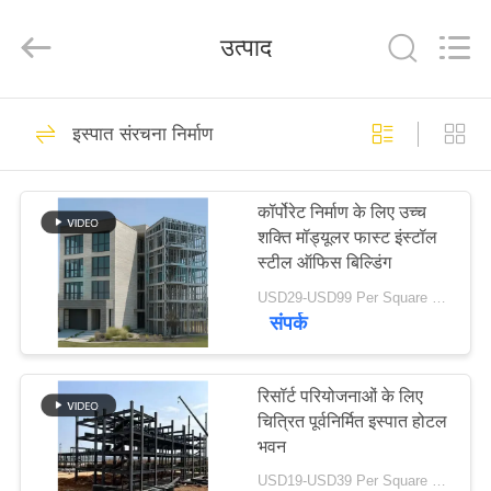
Qingdao
Ruly
Steel
उत्पाद
Engineering
Co.,Ltd.
All
Rights
Reserved.
घर
320
इस्पात संरचना निर्माण
इस्पात संरचना गोदाम
उत्पादों
कॉर्पोरेट निर्माण के लिए उच्च
शक्ति मॉड्यूलर फास्ट इंस्टॉल
वीडियो
स्टील ऑफिस बिल्डिंग
USD29-USD99 Per Square Meter MOQ:200 वर्ग मीटर
वीआर
संपर्क
175
दिखाएँ
रिसॉर्ट परियोजनाओं के लिए
इस्पात संरचना कार्यशाला
चित्रित पूर्वनिर्मित इस्पात होटल
हमारे
भवन
बारे
USD19-USD39 Per Square Meter MOQ:200 वर्ग मीटर