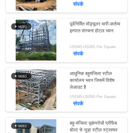
में
संपर्क
कारखाना
पूर्वनिर्मित मॉड्यूलर भारी-कर्तव्य
78
इस्पात संरचना होटल भवन
भ्रमण
इस्पात संरचना निर्माण
USD45-USD65 Per Square Meter MOQ:600 वर्ग मीटर
गुणवत्ता
संपर्क
नियंत्रण
आधुनिक बहुमंजिला स्टील
संपर्क
कार्यालय भवन जिसमें विशेष
लेआउट है
42
करें
USD45-USD65 Per Square Meter MOQ:600 वर्ग मीटर
संपर्क
इस्पात संरचना निर्माण
समाचार
बहु-मंजिला भूकंपरोधी प्रीफैब
दोष
बोल्ट से जुड़ा स्टील स्ट्रक्चर