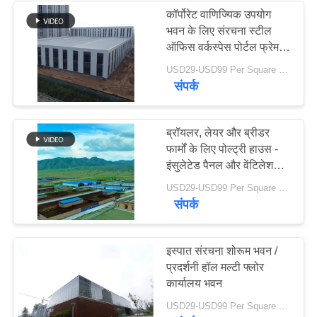
कॉर्पोरेट वाणिज्यिक उपयोग
भवन के लिए संरचना स्टील
17
ऑफिस वर्कस्पेस पोर्टल फ्रेम
स्ट्रक्चरल स्टील मुस्कराते
समाधान
USD29-USD99 Per Square Meter MOQ:200 वर्ग मीटर
संपर्क
हुए
ब्रॉयलर, लेयर और ब्रीडर
फार्मों के लिए पोल्ट्री हाउस -
इंसुलेटेड पैनल और वेंटिलेशन
सिस्टम के साथ प्रीफैब्रिकेटेड
8
USD29-USD99 Per Square Meter MOQ:200 वर्ग मीटर
स्टील स्ट्रक्चर
संपर्क
इस्पात संरचना हैंगर
इस्पात संरचना शोरूम भवन /
प्रदर्शनी हॉल मल्टी फ्लोर
कार्यालय भवन
USD29-USD99 Per Square Meter MOQ:500 वर्ग मीटर