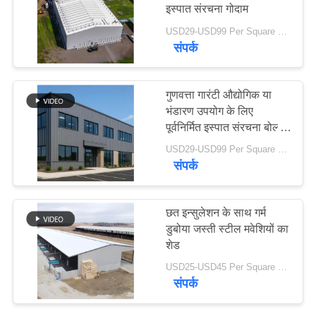
इस्पात संरचना गोदाम
समाधान
USD29-USD99 Per Square Meter MOQ:200 वर्ग मीटर
संपर्क
30
BLOG
PEB स्टील बिल्डिंग
गुणवत्ता गारंटी औद्योगिक या
साइटमैप
भंडारण उपयोग के लिए
पूर्वनिर्मित इस्पात संरचना बोल्ट
कनेक्टेड गोदाम
PRIVACY
USD29-USD99 Per Square Meter MOQ:200 वर्ग मीटर
संपर्क
POLICY
29
छत इन्सुलेशन के साथ गर्म
पूर्वनिर्मित स्टील फ्रेम
डुबोया जस्ती स्टील मवेशियों का
शेड
बिल्डिंग
USD25-USD45 Per Square Meter MOQ:200 वर्ग मीटर
संपर्क