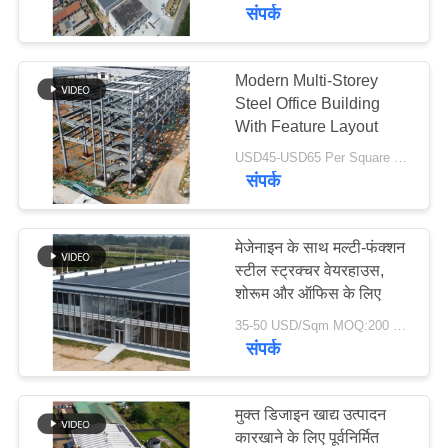
Crane
में
संपर्क
कारखाना
Modern Multi-Storey
77
Steel Office Building
भ्रमण
With Feature Layout
इस्पात संरचना निर्माण
USD45-USD65 Per Square Meter MOQ:600 वर्ग मीटर
गुणवत्ता
संपर्क
नियंत्रण
मेजेनाइन के साथ मल्टी-फंक्शन
संपर्क
स्टील स्ट्रक्चर वेयरहाउस,
शोरूम और ऑफिस के लिए
41
करें
35-50 USD/Sqm MOQ:200 वर्गमीटर
संपर्क
इस्पात संरचना निर्माण
समाचार
मुक्त डिजाइन खाद्य उत्पादन
दोष
कारखाने के लिए पूर्वनिर्मित