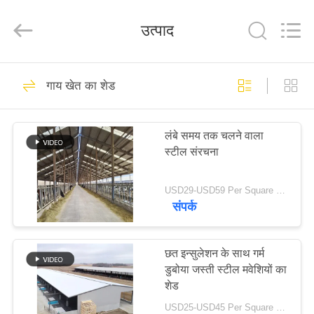
Qingdao
Ruly
Steel
उत्पाद
Engineering
Co.,Ltd.
All
Rights
Reserved.
घर
320
गाय खेत का शेड
इस्पात संरचना गोदाम
उत्पादों
लंबे समय तक चलने वाला
स्टील संरचना
वीडियो
USD29-USD59 Per Square Meter MOQ:200 वर्ग मीटर
वीआर
संपर्क
175
दिखाएँ
छत इन्सुलेशन के साथ गर्म
इस्पात संरचना कार्यशाला
डुबोया जस्ती स्टील मवेशियों का
हमारे
शेड
बारे
USD25-USD45 Per Square Meter MOQ:200 वर्ग मीटर