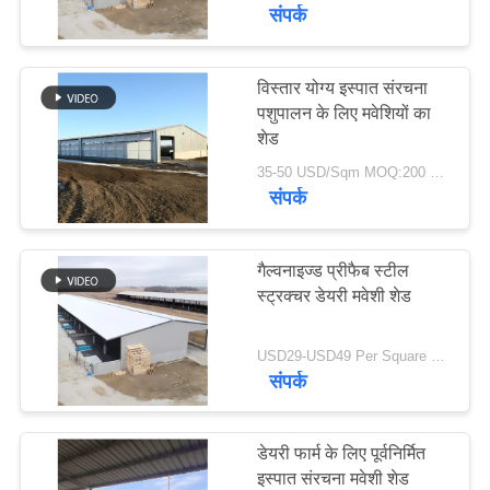
में
संपर्क
कारखाना
विस्तार योग्य इस्पात संरचना
77
पशुपालन के लिए मवेशियों का
भ्रमण
शेड
इस्पात संरचना निर्माण
35-50 USD/Sqm MOQ:200 वर्गमीटर
गुणवत्ता
संपर्क
नियंत्रण
गैल्वनाइज्ड प्रीफैब स्टील
संपर्क
स्ट्रक्चर डेयरी मवेशी शेड
41
करें
USD29-USD49 Per Square Meter MOQ:200 वर्ग मीटर
संपर्क
इस्पात संरचना निर्माण
समाचार
डेयरी फार्म के लिए पूर्वनिर्मित
दोष
इस्पात संरचना मवेशी शेड