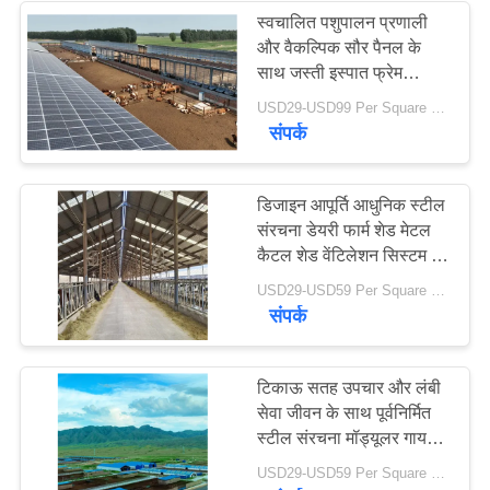
स्वचालित पशुपालन प्रणाली
और वैकल्पिक सौर पैनल के
17
साथ जस्ती इस्पात फ्रेम
स्ट्रक्चरल स्टील मुस्कराते
मवेशियों का शेड
USD29-USD99 Per Square Meter MOQ:200 वर्ग मीटर
संपर्क
हुए
डिजाइन आपूर्ति आधुनिक स्टील
संरचना डेयरी फार्म शेड मेटल
कैटल शेड वेंटिलेशन सिस्टम के
साथ
8
USD29-USD59 Per Square Meter MOQ:200 वर्ग मीटर
संपर्क
इस्पात संरचना हैंगर
टिकाऊ सतह उपचार और लंबी
सेवा जीवन के साथ पूर्वनिर्मित
स्टील संरचना मॉड्यूलर गाय
फार्म शेड स्टील बिल्डिंग
USD29-USD59 Per Square Meter MOQ:200 वर्ग मीटर