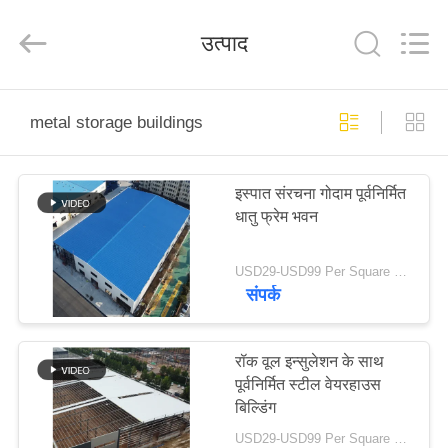
Qingdao
Ruly
Steel
उत्पाद
Engineering
Co.,Ltd.
All
Rights
Reserved.
घर
metal storage buildings
उत्पादों
इस्पात संरचना गोदाम पूर्वनिर्मित
धातु फ्रेम भवन
वीडियो
USD29-USD99 Per Square Meter MOQ:300 वर्ग मीटर
वीआर
संपर्क
दिखाएँ
रॉक वूल इन्सुलेशन के साथ
पूर्वनिर्मित स्टील वेयरहाउस
हमारे
बिल्डिंग
बारे
USD29-USD99 Per Square Meter MOQ:300 वर्ग मीटर