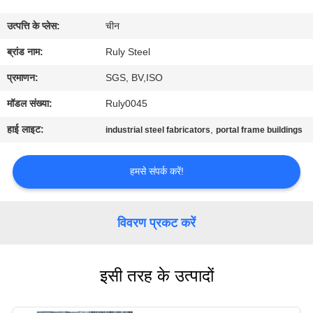
में
उत्पत्ति के प्लेस:
चीन
कारखाना
ब्रांड नाम:
Ruly Steel
भ्रमण
प्रमाणन:
SGS, BV,ISO
मॉडल संख्या:
Ruly0045
गुणवत्ता
हाई लाइट:
,
industrial steel fabricators
portal frame buildings
नियंत्रण
हमसे संपर्क करें!
संपर्क
करें
विवरण प्रकट करें
समाचार
इसी तरह के उत्पादों
दोष