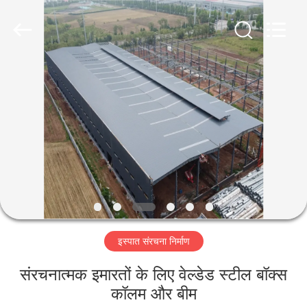
Qingdao
Ruly
Steel
Engineering
Co.,Ltd.
All
Rights
Reserved.
घर
उत्पादों
वीडियो
वीआर
दिखाएँ
इस्पात संरचना निर्माण
हमारे
संरचनात्मक इमारतों के लिए वेल्डेड स्टील बॉक्स
बारे
कॉलम और बीम