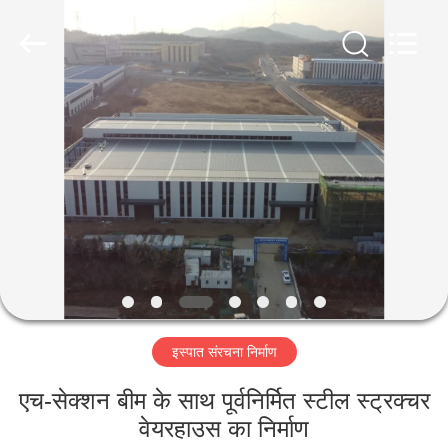
Qingdao
Ruly
Steel
Engineering
Co.,Ltd.
All
Rights
Reserved.
घर
उत्पादों
वीडियो
वीआर
दिखाएँ
इस्पात संरचना निर्माण
हमारे
एच-सेक्शन बीम के साथ पूर्वनिर्मित स्टील स्ट्रक्चर
बारे
वेयरहाउस का निर्माण