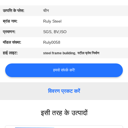
में
उत्पत्ति के प्लेस:
चीन
कारखाना
ब्रांड नाम:
Ruly Steel
भ्रमण
प्रमाणन:
SGS, BV,ISO
मॉडल संख्या:
Ruly0058
गुणवत्ता
हाई लाइट:
,
steel frame building
स्टील फ्रेम निर्माण
नियंत्रण
हमसे संपर्क करें!
संपर्क
करें
विवरण प्रकट करें
समाचार
इसी तरह के उत्पादों
दोष