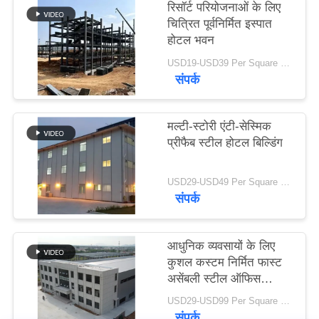
रिसॉर्ट परियोजनाओं के लिए
समाधान
चित्रित पूर्वनिर्मित इस्पात
होटल भवन
BLOG
USD19-USD39 Per Square Meter MOQ:200 वर्ग मीटर
संपर्क
SITEMAP
मल्टी-स्टोरी एंटी-सेस्मिक
प्रीफैब स्टील होटल बिल्डिंग
PRIVACY
POLICY
USD29-USD49 Per Square Meter MOQ:200 वर्ग मीटर
संपर्क
आधुनिक व्यवसायों के लिए
कुशल कस्टम निर्मित फास्ट
असेंबली स्टील ऑफिस
बिल्डिंग
USD29-USD99 Per Square Meter MOQ:200 वर्ग मीटर
संपर्क