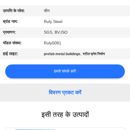
में
उत्पत्ति के प्लेस:
चीन
कारखाना
ब्रांड नाम:
Ruly Steel
भ्रमण
प्रमाणन:
SGS, BV,ISO
मॉडल संख्या:
Ruly0081
गुणवत्ता
हाई लाइट:
,
prefab metal buildings
स्टील फ्रेम निर्माण
नियंत्रण
हमसे संपर्क करें!
संपर्क
करें
विवरण प्रकट करें
समाचार
इसी तरह के उत्पादों
दोष