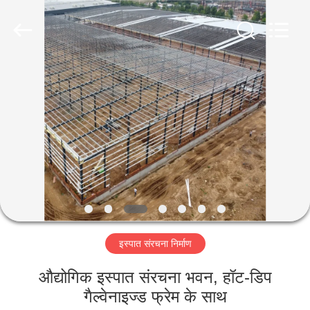
Qingdao
Ruly
Steel
Engineering
Co.,Ltd.
All
Rights
Reserved.
घर
उत्पादों
वीडियो
वीआर
दिखाएँ
इस्पात संरचना निर्माण
हमारे
औद्योगिक इस्पात संरचना भवन, हॉट-डिप
बारे
गैल्वेनाइज्ड फ्रेम के साथ