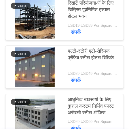
रिसॉर्ट परियोजनाओं के लिए
समाधान
चित्रित पूर्वनिर्मित इस्पात
होटल भवन
BLOG
USD19-USD39 Per Square Meter MOQ:200 वर्ग मीटर
संपर्क
SITEMAP
मल्टी-स्टोरी एंटी-सेस्मिक
प्रीफैब स्टील होटल बिल्डिंग
PRIVACY
POLICY
USD29-USD49 Per Square Meter MOQ:200 वर्ग मीटर
संपर्क
आधुनिक व्यवसायों के लिए
कुशल कस्टम निर्मित फास्ट
असेंबली स्टील ऑफिस
बिल्डिंग
USD29-USD99 Per Square Meter MOQ:200 वर्ग मीटर
संपर्क