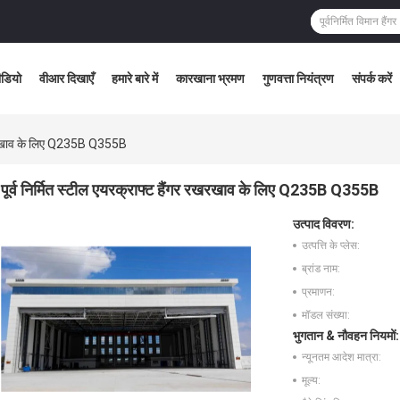
ीडियो
वीआर दिखाएँ
हमारे बारे में
कारखाना भ्रमण
गुणवत्ता नियंत्रण
संपर्क करें
र रखरखाव के लिए Q235B Q355B
पूर्व निर्मित स्टील एयरक्राफ्ट हैंगर रखरखाव के लिए Q235B Q355B
उत्पाद विवरण:
उत्पत्ति के प्लेस:
ब्रांड नाम:
प्रमाणन:
मॉडल संख्या:
भुगतान & नौवहन नियमों:
न्यूनतम आदेश मात्रा:
मूल्य: