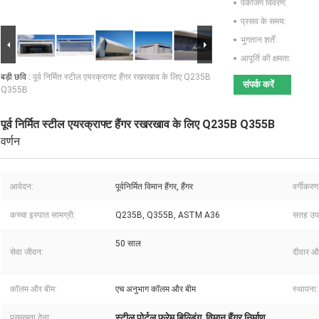
पैकेजिंग विवरण:
प्रसव के समय:
भुगतान शर्तें:
आपूर्ति की क्षमता:
बड़ी छवि :
पूर्व निर्मित स्टील एयरक्राफ्ट हैंगर रखरखाव के लिए Q235B
संपर्क करें
Q355B
पूर्व निर्मित स्टील एयरक्राफ्ट हैंगर रखरखाव के लिए Q235B Q355B
वर्णन
आवेदन:
पूर्वनिर्मित विमान हैंगर, हैंगर
वर्गीकरण
कच्चा इस्पात सामग्री:
Q235B, Q355B, ASTM A36
सतह उप
50 साल
सेवा जीवन:
दीवार औ
कॉलम और बीम:
एच अनुभाग कॉलम और बीम
स्थापना:
स्टील पोर्टल फ्रेम बिल्डिंग
विमान हैंगर निर्माण
प्रमुखता देना:
,