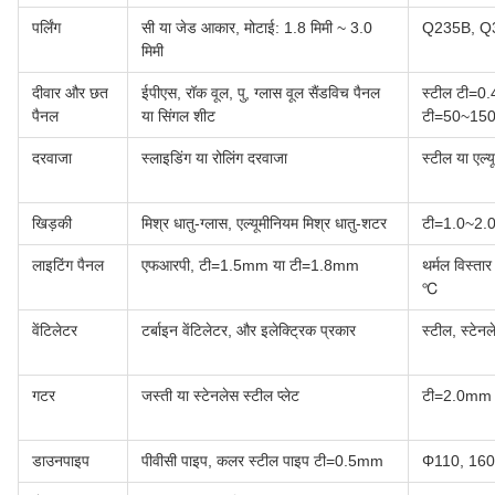
पर्लिंग
सी या जेड आकार, मोटाई: 1.8 मिमी ~ 3.0
Q235B, Q
मिमी
दीवार और छत
ईपीएस, रॉक वूल, पु, ग्लास वूल सैंडविच पैनल
स्टील टी=0
पैनल
या सिंगल शीट
टी=50~1
दरवाजा
स्लाइडिंग या रोलिंग दरवाजा
स्टील या एल
खिड़की
मिश्र धातु-ग्लास, एल्यूमीनियम मिश्र धातु-शटर
टी=1.0~2
लाइटिंग पैनल
एफआरपी, टी=1.5mm या टी=1.8mm
थर्मल विस्त
℃
वेंटिलेटर
टर्बाइन वेंटिलेटर, और इलेक्ट्रिक प्रकार
स्टील, स्टेनल
गटर
जस्ती या स्टेनलेस स्टील प्लेट
टी=2.0mm
डाउनपाइप
पीवीसी पाइप, कलर स्टील पाइप टी=0.5mm
Φ110, 160