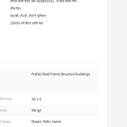
स्टील फ्रेम पैलेट और 40&#39;HQ . में लोड किया गया
तीस दिन
एल/सी, टी/टी, वेस्टर्न यूनियन
20000 वर्ग मीटर प्रति माह
Prefab Steel Frame Structure Buildings
्टिंग स्तर:
SA 2.5
र छत:
रॉक वूल
 गुंजाइश:
डिजाइन, निर्माण, स्थापना