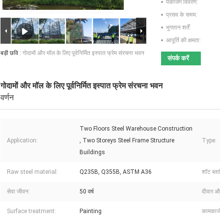
पैकेजिंग विवरण:
प्रसव के समय:
भुगतान शर्तें:
आपूर्ति की क्षमता:
बड़ी छवि :
गोदामों और मॉल के लिए पूर्वनिर्मित इस्पात फ्रेम संरचना भवन
संपर्क करें
गोदामों और मॉल के लिए पूर्वनिर्मित इस्पात फ्रेम संरचना भवन
वर्णन
Two Floors Steel Warehouse Construction
Application:
, Two Storeys Steel Frame Structure
Type:
Buildings
Raw steel material:
Q235B, Q355B, ASTM A36
शॉट ब्लास
सेवा जीवन:
50 वर्ष
दीवार औ
Surface treatment:
Painting
कामकाजी