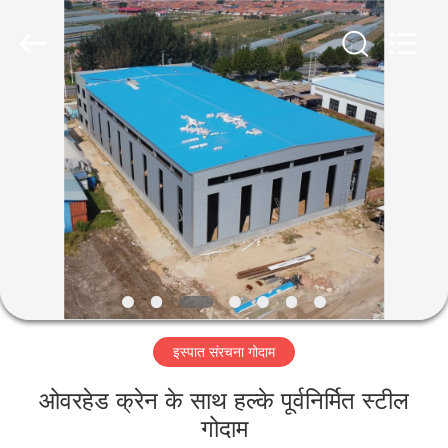
Qingdao
Ruly
Steel
Engineering
Co.,Ltd.
All
Rights
Reserved.
घर
उत्पादों
वीडियो
वीआर
दिखाएँ
इस्पात संरचना गोदाम
हमारे
ओवरहेड क्रेन के साथ हल्के पूर्वनिर्मित स्टील
बारे
गोदाम