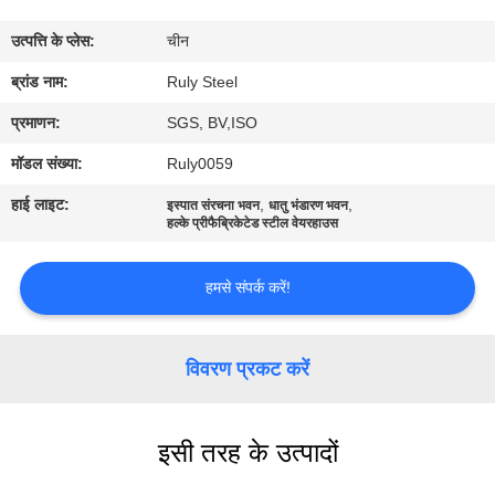
में
उत्पत्ति के प्लेस:
चीन
कारखाना
ब्रांड नाम:
Ruly Steel
भ्रमण
प्रमाणन:
SGS, BV,ISO
मॉडल संख्या:
Ruly0059
गुणवत्ता
हाई लाइट:
,
,
इस्पात संरचना भवन
धातु भंडारण भवन
नियंत्रण
हल्के प्रीफैब्रिकेटेड स्टील वेयरहाउस
हमसे संपर्क करें!
संपर्क
करें
विवरण प्रकट करें
समाचार
इसी तरह के उत्पादों
दोष