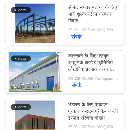
समाधान
सीमेंट संयंत्र भंडारण के लिए
भारी शुल्क स्टील संरचना
गोदाम
BLOG
35-50 USD/Sqm MOQ:200 वर्गमीटर
संपर्क
SITEMAP
कारखाने के लिए मज़बूत
PRIVACY
आधुनिक बोल्टेड पूर्वनिर्मित
POLICY
औद्योगिक इस्पात संरचना
गोदाम
USD29-USD49 Per Square Meter MOQ:200 वर्ग मीटर
संपर्क
भंडारण के लिए टिकाऊ
प्रकाश कस्टम प्रीफैब जस्ती
इस्पात संरचना गोदाम
35-50 USD/Sqm MOQ:200 वर्ग मीटर