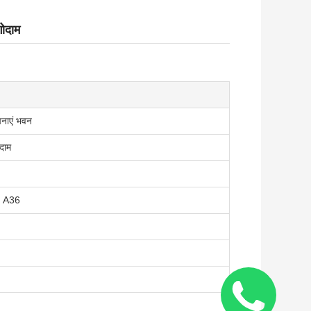
गोदाम
चनाएं भवन
ोदाम
 A36