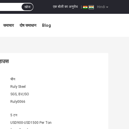
एक बोली का अनुरोध
खोज
|
Hindi
समाचार
दोष समाधान
Blog
रहाउस
चीन
Ruly Steel
SGS, BV,ISO
Ruly0066
5 टन
USD900-USD1500 Per Ton