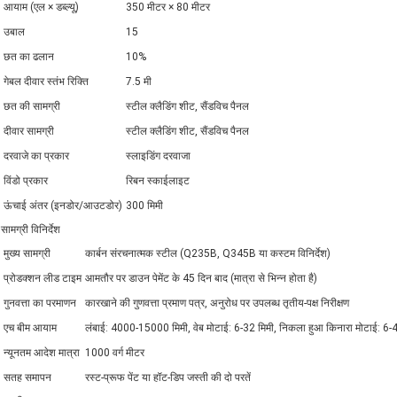
आयाम (एल × डब्ल्यू)
350 मीटर × 80 मीटर
उबाल
15
छत का ढलान
10%
गेबल दीवार स्तंभ रिक्ति
7.5 मी
छत की सामग्री
स्टील क्लैडिंग शीट, सैंडविच पैनल
दीवार सामग्री
स्टील क्लैडिंग शीट, सैंडविच पैनल
दरवाजे का प्रकार
स्लाइडिंग दरवाजा
विंडो प्रकार
रिबन स्काईलाइट
ऊंचाई अंतर (इनडोर/आउटडोर)
300 मिमी
सामग्री विनिर्देश
मुख्य सामग्री
कार्बन संरचनात्मक स्टील (Q235B, Q345B या कस्टम विनिर्देश)
प्रोडक्शन लीड टाइम
आमतौर पर डाउन पेमेंट के 45 दिन बाद (मात्रा से भिन्न होता है)
गुनवत्ता का परमाणन
कारखाने की गुणवत्ता प्रमाण पत्र, अनुरोध पर उपलब्ध तृतीय-पक्ष निरीक्षण
एच बीम आयाम
लंबाई: 4000-15000 मिमी, वेब मोटाई: 6-32 मिमी, निकला हुआ किनारा मोटाई: 6-
न्यूनतम आदेश मात्रा
1000 वर्ग मीटर
सतह समापन
रस्ट-प्रूफ पेंट या हॉट-डिप जस्ती की दो परतें