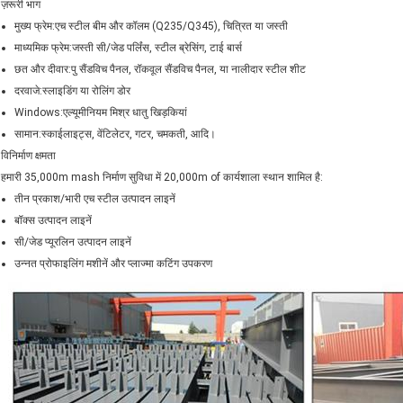
ज़रूरी भाग
मुख्य फ्रेम:
एच स्टील बीम और कॉलम (Q235/Q345), चित्रित या जस्ती
माध्यमिक फ्रेम:
जस्ती सी/जेड पर्लिंस, स्टील ब्रेसिंग, टाई बार्स
छत और दीवार:
पु सैंडविच पैनल, रॉकवूल सैंडविच पैनल, या नालीदार स्टील शीट
दरवाजे:
स्लाइडिंग या रोलिंग डोर
Windows:
एल्यूमीनियम मिश्र धातु खिड़कियां
सामान:
स्काईलाइट्स, वेंटिलेटर, गटर, चमकती, आदि।
विनिर्माण क्षमता
हमारी 35,000m mash निर्माण सुविधा में 20,000m of कार्यशाला स्थान शामिल है:
तीन प्रकाश/भारी एच स्टील उत्पादन लाइनें
बॉक्स उत्पादन लाइनें
सी/जेड प्यूरलिन उत्पादन लाइनें
उन्नत प्रोफाइलिंग मशीनें और प्लाज्मा कटिंग उपकरण