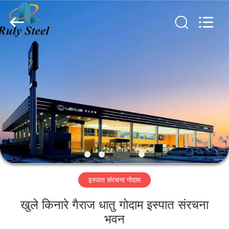
Qingdao
Ruly
Steel
Engineering
Co.,Ltd.
All
Rights
Reserved.
घर
उत्पादों
वीडियो
वीआर
दिखाएँ
इस्पात संरचना गोदाम
हमारे
खुले किनारे गैराज धातु गोदाम इस्पात संरचना
बारे
भवन