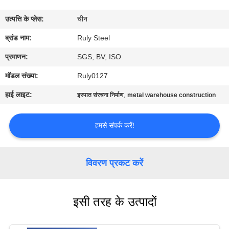
में
उत्पत्ति के प्लेस:
चीन
कारखाना
ब्रांड नाम:
Ruly Steel
भ्रमण
प्रमाणन:
SGS, BV, ISO
मॉडल संख्या:
Ruly0127
गुणवत्ता
हाई लाइट:
,
इस्पात संरचना निर्माण
metal warehouse construction
नियंत्रण
हमसे संपर्क करें!
संपर्क
करें
विवरण प्रकट करें
समाचार
इसी तरह के उत्पादों
दोष