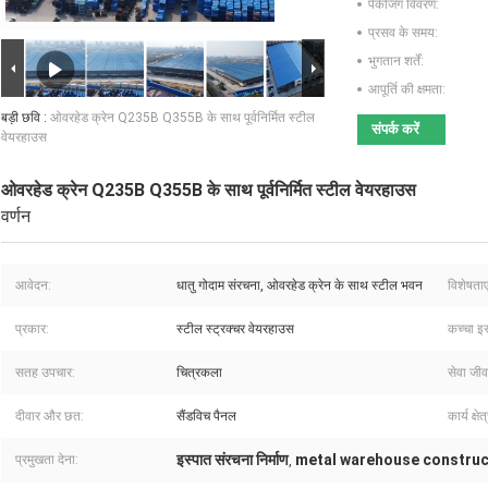
पैकेजिंग विवरण:
प्रसव के समय:
भुगतान शर्तें:
आपूर्ति की क्षमता:
बड़ी छवि :
ओवरहेड क्रेन Q235B Q355B के साथ पूर्वनिर्मित स्टील
संपर्क करें
वेयरहाउस
ओवरहेड क्रेन Q235B Q355B के साथ पूर्वनिर्मित स्टील वेयरहाउस
वर्णन
आवेदन:
धातु गोदाम संरचना, ओवरहेड क्रेन के साथ स्टील भवन
विशेषताएं
प्रकार:
स्टील स्ट्रक्चर वेयरहाउस
कच्चा इस
सतह उपचार:
चित्रकला
सेवा जी
दीवार और छत:
सैंडविच पैनल
कार्य क्षेत
इस्पात संरचना निर्माण
metal warehouse construc
प्रमुखता देना:
,