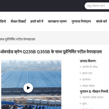
ीडियो
वीआर दिखाएँ
हमारे बारे में
कारखाना भ्रमण
गुणवत्ता नियंत्रण
संपर्क करें
पूर्वनिर्मित स्टील वेयरहाउस
ओवरहेड क्रेन Q235B Q355B के साथ पूर्वनिर्मित स्टील वेयरहाउस
उत्पाद विवरण:
उत्पत्ति के प्लेस:
ब्रांड नाम:
प्रमाणन:
मॉडल संख्या:
भुगतान & नौवहन नियमों:
न्यूनतम आदेश मात्रा:
मूल्य: