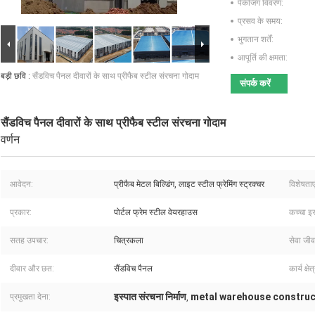
पैकेजिंग विवरण:
प्रसव के समय:
भुगतान शर्तें:
आपूर्ति की क्षमता:
बड़ी छवि :
सैंडविच पैनल दीवारों के साथ प्रीफैब स्टील संरचना गोदाम
संपर्क करें
सैंडविच पैनल दीवारों के साथ प्रीफैब स्टील संरचना गोदाम
वर्णन
आवेदन:
प्रीफैब मेटल बिल्डिंग, लाइट स्टील फ्रेमिंग स्ट्रक्चर
विशेषताएं
प्रकार:
पोर्टल फ्रेम स्टील वेयरहाउस
कच्चा इस
सतह उपचार:
चित्रकला
सेवा जी
दीवार और छत:
सैंडविच पैनल
कार्य क्षेत
इस्पात संरचना निर्माण
metal warehouse construc
प्रमुखता देना:
,