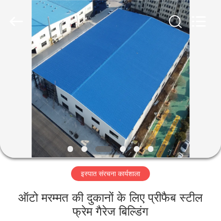
Qingdao
Ruly
Steel
Engineering
Co.,Ltd.
All
Rights
Reserved.
घर
उत्पादों
वीडियो
वीआर
दिखाएँ
इस्पात संरचना कार्यशाला
हमारे
ऑटो मरम्मत की दुकानों के लिए प्रीफैब स्टील
बारे
फ्रेम गैरेज बिल्डिंग