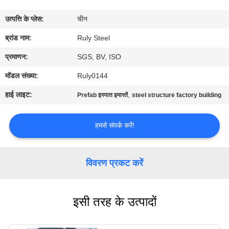
में
उत्पत्ति के प्लेस:
चीन
कारखाना
ब्रांड नाम:
Ruly Steel
भ्रमण
प्रमाणन:
SGS, BV, ISO
मॉडल संख्या:
Ruly0144
गुणवत्ता
हाई लाइट:
,
Prefab इस्पात इमारतें
steel structure factory building
नियंत्रण
हमसे संपर्क करें!
संपर्क
करें
विवरण प्रकट करें
समाचार
इसी तरह के उत्पादों
दोष