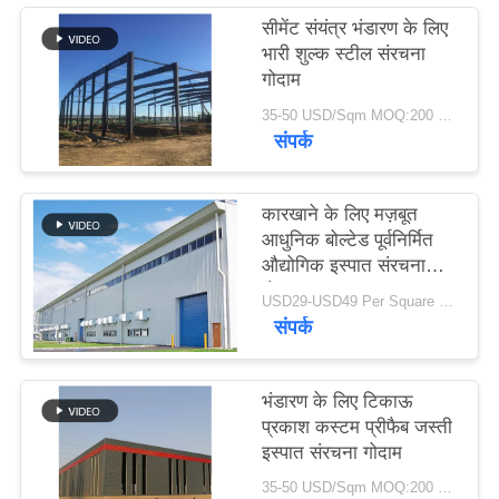
समाधान
सीमेंट संयंत्र भंडारण के लिए
भारी शुल्क स्टील संरचना
गोदाम
BLOG
35-50 USD/Sqm MOQ:200 वर्गमीटर
संपर्क
SITEMAP
कारखाने के लिए मज़बूत
PRIVACY
आधुनिक बोल्टेड पूर्वनिर्मित
POLICY
औद्योगिक इस्पात संरचना
गोदाम
USD29-USD49 Per Square Meter MOQ:200 वर्ग मीटर
संपर्क
भंडारण के लिए टिकाऊ
प्रकाश कस्टम प्रीफैब जस्ती
इस्पात संरचना गोदाम
35-50 USD/Sqm MOQ:200 वर्ग मीटर