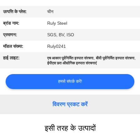
में
उत्पत्ति के प्लेस:
चीन
कारखाना
ब्रांड नाम:
Ruly Steel
भ्रमण
प्रमाणन:
SGS, BV, ISO
मॉडल संख्या:
Ruly0241
गुणवत्ता
हाई लाइट:
,
,
एच आकार पूर्वनिर्मित इस्पात संरचना
बीवी पूर्वनिर्मित इस्पात संरचना
नियंत्रण
ईपीएस छत औद्योगिक इस्पात संरचनाएं
हमसे संपर्क करें!
संपर्क
करें
विवरण प्रकट करें
समाचार
इसी तरह के उत्पादों
दोष