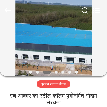
Qingdao
Ruly
Steel
Engineering
Co.,Ltd.
All
Rights
Reserved.
घर
उत्पादों
वीडियो
वीआर
दिखाएँ
इस्पात संरचना गोदाम
हमारे
एच-आकार का स्टील कॉलम पूर्वनिर्मित गोदाम
बारे
संरचना