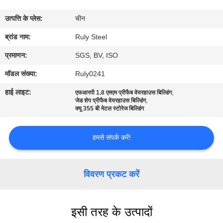
में
उत्पत्ति के प्लेस:
चीन
कारखाना
ब्रांड नाम:
Ruly Steel
भ्रमण
प्रमाणन:
SGS, BV, ISO
मॉडल संख्या:
Ruly0241
गुणवत्ता
हाई लाइट:
,
एफआरपी 1.8 एमएम प्रीफैब वेयरहाउस बिल्डिंग
,
नियंत्रण
जेड शेप प्रीफैब वेयरहाउस बिल्डिंग
क्यू 355 बी मेटल स्टोरेज बिल्डिंग
संपर्क
हमसे संपर्क करें!
करें
विवरण प्रकट करें
समाचार
इसी तरह के उत्पादों
दोष