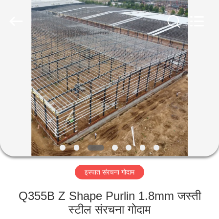
Qingdao
Ruly
Steel
Engineering
Co.,Ltd.
All
Rights
Reserved.
घर
उत्पादों
वीडियो
वीआर
दिखाएँ
इस्पात संरचना गोदाम
हमारे
Q355B Z Shape Purlin 1.8mm जस्ती
बारे
स्टील संरचना गोदाम