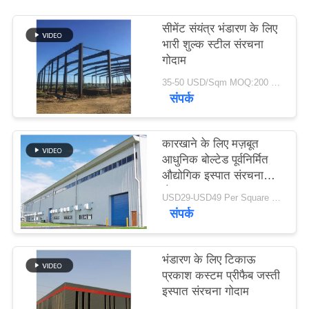
समाधान
सीमेंट संयंत्र भंडारण के लिए
भारी शुल्क स्टील संरचना
BLOG
गोदाम
35-50 USD/Sqm MOQ:200 वर्गमीटर
संपर्क
SITEMAP
PRIVACY
कारखाने के लिए मज़बूत
आधुनिक बोल्टेड पूर्वनिर्मित
POLICY
औद्योगिक इस्पात संरचना
गोदाम
USD29-USD49 Per Square Meter MOQ:200 वर्ग मीटर
संपर्क
भंडारण के लिए टिकाऊ
प्रकाश कस्टम प्रीफैब जस्ती
इस्पात संरचना गोदाम