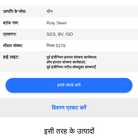
में
उत्पत्ति के प्लेस:
चीन
कारखाना
ब्रांड नाम:
Ruly Steel
भ्रमण
प्रमाणन:
SGS, BV, ISO
मॉडल संख्या:
नियम 0276
गुणवत्ता
हाई लाइट:
,
पूर्व इंजीनियर इस्पात संरचना कार्यशाला
,
नियंत्रण
फ़्रेम इस्पात संरचना कार्यशाला
पूर्व इंजीनियर स्टील फ़्रेमयुक्त संरचनाएँ
संपर्क
हमसे संपर्क करें!
करें
विवरण प्रकट करें
समाचार
इसी तरह के उत्पादों
दोष