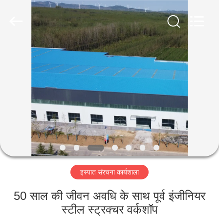
Qingdao
Ruly
Steel
Engineering
Co.,Ltd.
All
Rights
Reserved.
घर
उत्पादों
वीडियो
वीआर
दिखाएँ
इस्पात संरचना कार्यशाला
हमारे
50 साल की जीवन अवधि के साथ पूर्व इंजीनियर
बारे
स्टील स्ट्रक्चर वर्कशॉप