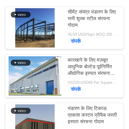
समाधान
सीमेंट संयंत्र भंडारण के लिए
भारी शुल्क स्टील संरचना
BLOG
गोदाम
35-50 USD/Sqm MOQ:200 वर्गमीटर
संपर्क
SITEMAP
PRIVACY
कारखाने के लिए मज़बूत
आधुनिक बोल्टेड पूर्वनिर्मित
POLICY
औद्योगिक इस्पात संरचना
गोदाम
USD29-USD49 Per Square Meter MOQ:200 वर्ग मीटर
संपर्क
भंडारण के लिए टिकाऊ
प्रकाश कस्टम प्रीफैब जस्ती
इस्पात संरचना गोदाम