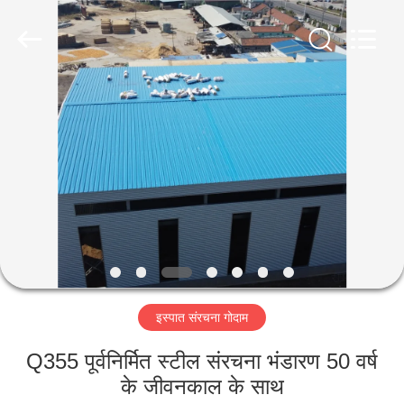
Qingdao
Ruly
Steel
Engineering
Co.,Ltd.
All
Rights
Reserved.
घर
उत्पादों
वीडियो
वीआर
दिखाएँ
इस्पात संरचना गोदाम
हमारे
Q355 पूर्वनिर्मित स्टील संरचना भंडारण 50 वर्ष
बारे
के जीवनकाल के साथ