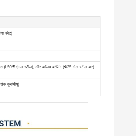
निश कोट)
ब्रेस (L50*5 एंगल स्टील), और कॉलम ब्रेसिंग (Φ25 गोल स्टील बार)
रॉक वूल/पीयू)