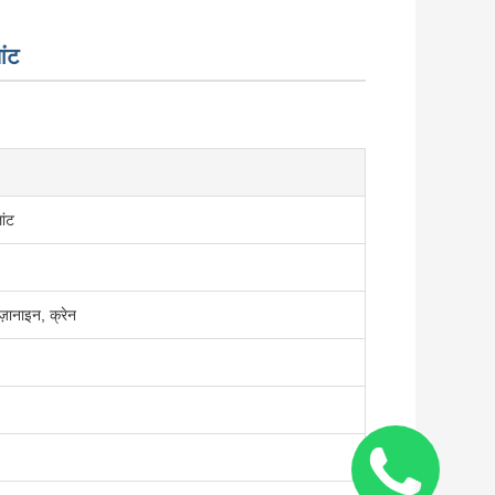
ांट
ांट
ेज़ानाइन, क्रेन