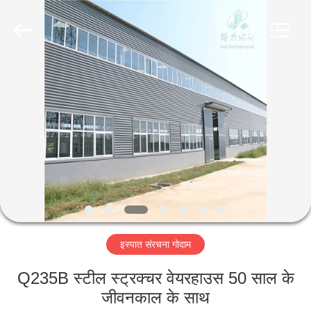
Qingdao
Ruly
Steel
Engineering
Co.,Ltd.
All
Rights
Reserved.
घर
उत्पादों
वीडियो
वीआर
दिखाएँ
इस्पात संरचना गोदाम
हमारे
Q235B स्टील स्ट्रक्चर वेयरहाउस 50 साल के
बारे
जीवनकाल के साथ