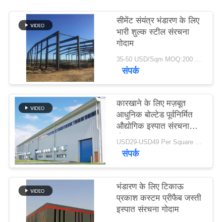
समाधान
सीमेंट संयंत्र भंडारण के लिए
भारी शुल्क स्टील संरचना
BLOG
गोदाम
35-50 USD/Sqm MOQ:200 वर्गमीटर
संपर्क
साइटमैप
PRIVACY
कारखाने के लिए मज़बूत
आधुनिक बोल्टेड पूर्वनिर्मित
POLICY
औद्योगिक इस्पात संरचना
गोदाम
USD29-USD49 Per Square Meter MOQ:200 वर्ग मीटर
संपर्क
भंडारण के लिए टिकाऊ
प्रकाश कस्टम प्रीफैब जस्ती
इस्पात संरचना गोदाम