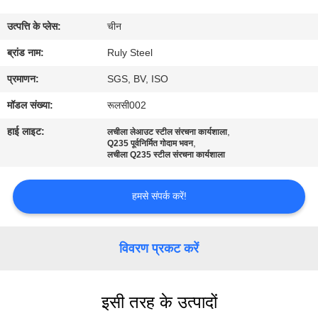
में
उत्पत्ति के प्लेस:
चीन
कारखाना
ब्रांड नाम:
Ruly Steel
भ्रमण
प्रमाणन:
SGS, BV, ISO
मॉडल संख्या:
रूलसी002
गुणवत्ता
हाई लाइट:
,
लचीला लेआउट स्टील संरचना कार्यशाला
,
नियंत्रण
Q235 पूर्वनिर्मित गोदाम भवन
लचीला Q235 स्टील संरचना कार्यशाला
संपर्क
हमसे संपर्क करें!
करें
विवरण प्रकट करें
समाचार
इसी तरह के उत्पादों
दोष