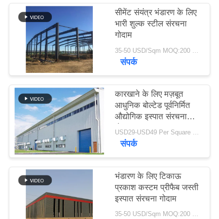
समाधान
सीमेंट संयंत्र भंडारण के लिए
भारी शुल्क स्टील संरचना
गोदाम
BLOG
35-50 USD/Sqm MOQ:200 वर्गमीटर
संपर्क
SITEMAP
कारखाने के लिए मज़बूत
PRIVACY
आधुनिक बोल्टेड पूर्वनिर्मित
POLICY
औद्योगिक इस्पात संरचना
गोदाम
USD29-USD49 Per Square Meter MOQ:200 वर्ग मीटर
संपर्क
भंडारण के लिए टिकाऊ
प्रकाश कस्टम प्रीफैब जस्ती
इस्पात संरचना गोदाम
35-50 USD/Sqm MOQ:200 वर्ग मीटर