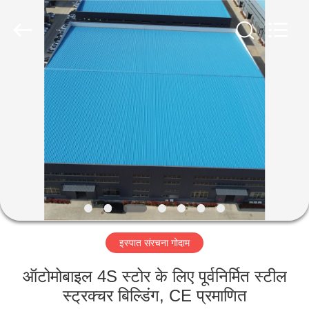
Qingdao
Ruly
Steel
Engineering
Co.,Ltd.
All
Rights
Reserved.
घर
उत्पादों
वीडियो
वीआर
दिखाएँ
इस्पात संरचना गोदाम
हमारे
ऑटोमोबाइल 4S स्टोर के लिए पूर्वनिर्मित स्टील
बारे
स्ट्रक्चर बिल्डिंग, CE प्रमाणित