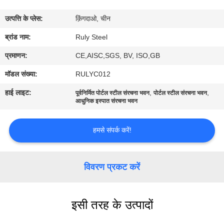
में
उत्पत्ति के प्लेस:
क़िंगदाओ, चीन
कारखाना
ब्रांड नाम:
Ruly Steel
भ्रमण
प्रमाणन:
CE,AISC,SGS, BV, ISO,GB
मॉडल संख्या:
RULYC012
गुणवत्ता
हाई लाइट:
,
,
पूर्वनिर्मित पोर्टल स्टील संरचना भवन
पोर्टल स्टील संरचना भवन
नियंत्रण
आधुनिक इस्पात संरचना भवन
हमसे संपर्क करें!
संपर्क
करें
विवरण प्रकट करें
समाचार
इसी तरह के उत्पादों
दोष