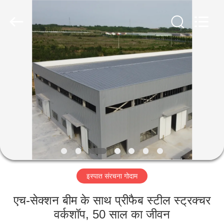
Qingdao
Ruly
Steel
Engineering
Co.,Ltd.
All
Rights
Reserved.
घर
उत्पादों
वीडियो
वीआर
दिखाएँ
इस्पात संरचना गोदाम
हमारे
एच-सेक्शन बीम के साथ प्रीफैब स्टील स्ट्रक्चर
बारे
वर्कशॉप, 50 साल का जीवन