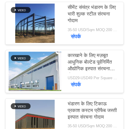
समाधान
सीमेंट संयंत्र भंडारण के लिए
भारी शुल्क स्टील संरचना
गोदाम
BLOG
35-50 USD/Sqm MOQ:200 वर्गमीटर
संपर्क
साइटमैप
कारखाने के लिए मज़बूत
PRIVACY
आधुनिक बोल्टेड पूर्वनिर्मित
औद्योगिक इस्पात संरचना
POLICY
गोदाम
USD29-USD49 Per Square Meter MOQ:200 वर्ग मीटर
संपर्क
भंडारण के लिए टिकाऊ
प्रकाश कस्टम प्रीफैब जस्ती
इस्पात संरचना गोदाम
35-50 USD/Sqm MOQ:200 वर्ग मीटर