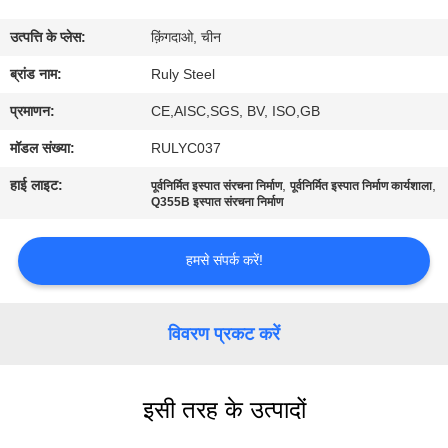
में
उत्पत्ति के प्लेस:
क़िंगदाओ, चीन
कारखाना
ब्रांड नाम:
Ruly Steel
भ्रमण
प्रमाणन:
CE,AISC,SGS, BV, ISO,GB
मॉडल संख्या:
RULYC037
गुणवत्ता
हाई लाइट:
,
,
पूर्वनिर्मित इस्पात संरचना निर्माण
पूर्वनिर्मित इस्पात निर्माण कार्यशाला
नियंत्रण
Q355B इस्पात संरचना निर्माण
हमसे संपर्क करें!
संपर्क
करें
विवरण प्रकट करें
समाचार
इसी तरह के उत्पादों
दोष